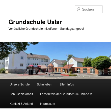
Zum
primären
Such
Inhalt
springen
Grundschule Uslar
Verlässliche Grundschule mit offenem Ganztagsangebot
Hauptmenü
Unsere Schule
Schulleben
Elterninfos
Schulsozialarbeit
Förderkreis der Grundschule Uslar e.V.
Kontakt & Anfahrt
Impressum