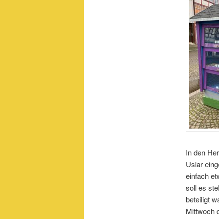
In den Her
Uslar eing
einfach e
soll es st
beteiligt 
Mittwoch 