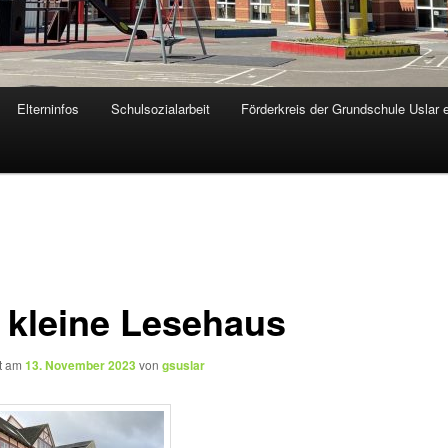
Elterninfos
Schulsozialarbeit
Förderkreis der Grundschule Uslar 
 kleine Lesehaus
ht am
13. November 2023
von
gsuslar