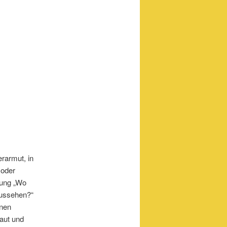
rarmut, in
 oder
nung „Wo
 aussehen?“
enen
aut und