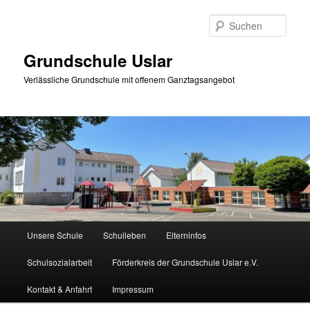
Zum
primären
Such
Inhalt
springen
Grundschule Uslar
Verlässliche Grundschule mit offenem Ganztagsangebot
Hauptmenü
Unsere Schule
Schulleben
Elterninfos
Schulsozialarbeit
Förderkreis der Grundschule Uslar e.V.
Kontakt & Anfahrt
Impressum