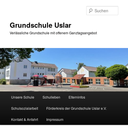
Zum
Zum
primären
sekundären
Such
Inhalt
Inhalt
springen
springen
Grundschule Uslar
Verlässliche Grundschule mit offenem Ganztagsangebot
Hauptmenü
Unsere Schule
Schulleben
Elterninfos
Schulsozialarbeit
Förderkreis der Grundschule Uslar e.V.
Kontakt & Anfahrt
Impressum