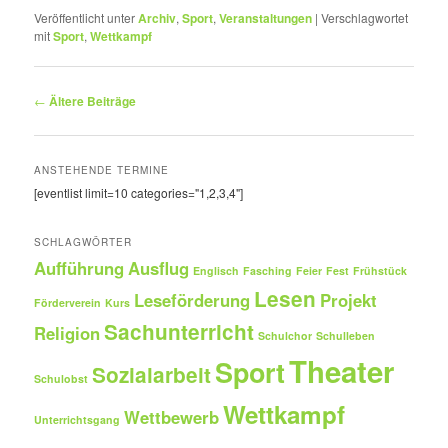
Veröffentlicht unter
Archiv
,
Sport
,
Veranstaltungen
|
Verschlagwortet
mit
Sport
,
Wettkampf
Beitragsnavigation
←
Ältere Beiträge
ANSTEHENDE TERMINE
[eventlist limit=10 categories="1,2,3,4"]
SCHLAGWÖRTER
Aufführung
Ausflug
Englisch
Fasching
Feier
Fest
Frühstück
Lesen
Leseförderung
Projekt
Förderverein
Kurs
Sachunterricht
Religion
Schulchor
Schulleben
Theater
Sport
Sozialarbeit
Schulobst
Wettkampf
Wettbewerb
Unterrichtsgang