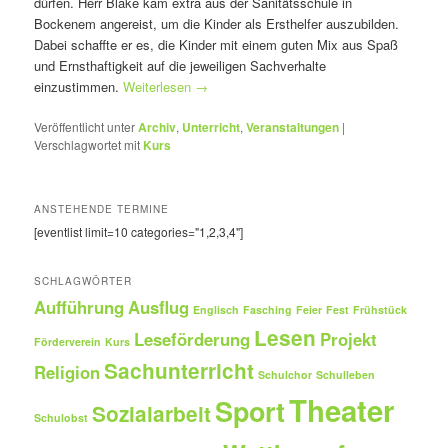
dürfen. Herr Blake kam extra aus der Sanitätsschule in
Bockenem angereist, um die Kinder als Ersthelfer auszubilden.
Dabei schaffte er es, die Kinder mit einem guten Mix aus Spaß
und Ernsthaftigkeit auf die jeweiligen Sachverhalte
einzustimmen.
Weiterlesen
→
Veröffentlicht unter
Archiv
,
Unterricht
,
Veranstaltungen
|
Verschlagwortet mit
Kurs
ANSTEHENDE TERMINE
[eventlist limit=10 categories="1,2,3,4"]
SCHLAGWÖRTER
Aufführung
Ausflug
Englisch
Fasching
Feier
Fest
Frühstück
Lesen
Leseförderung
Projekt
Förderverein
Kurs
Sachunterricht
Religion
Schulchor
Schulleben
Theater
Sport
Sozialarbeit
Schulobst