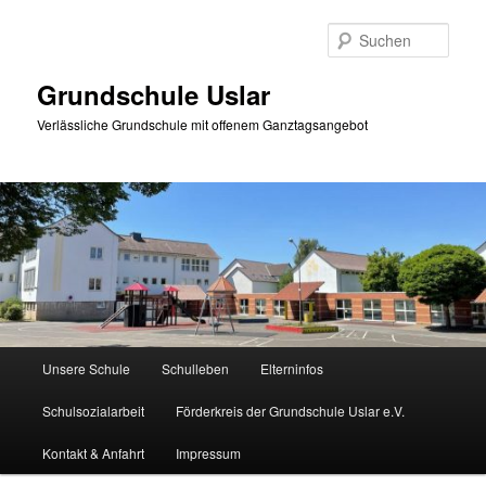
Zum
Zum
primären
sekundären
Such
Inhalt
Inhalt
springen
springen
Grundschule Uslar
Verlässliche Grundschule mit offenem Ganztagsangebot
Hauptmenü
Unsere Schule
Schulleben
Elterninfos
Schulsozialarbeit
Förderkreis der Grundschule Uslar e.V.
Kontakt & Anfahrt
Impressum