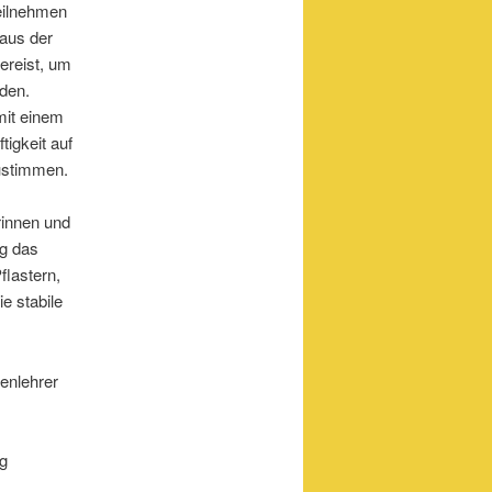
teilnehmen
 aus der
ereist, um
lden.
mit einem
igkeit auf
zustimmen.
rinnen und
ag das
flastern,
e stabile
enlehrer
ng