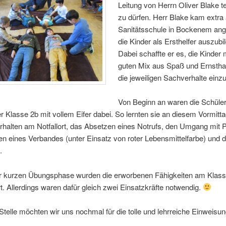
Leitung von Herrn Oliver Blake 
zu dürfen. Herr Blake kam extra
Sanitätsschule in Bockenem ang
die Kinder als Ersthelfer auszubi
Dabei schaffte er es, die Kinder 
guten Mix aus Spaß und Ernsthaft
die jeweiligen Sachverhalte ein
Von Beginn an waren die Schüle
r Klasse 2b mit vollem Eifer dabei. So lernten sie an diesem Vormitt
erhalten am Notfallort, das Absetzen eines Notrufs, den Umgang mit P
n eines Verbandes (unter Einsatz von roter Lebensmittelfarbe) und di
.
r kurzen Übungsphase wurden die erworbenen Fähigkeiten am Klass
t. Allerdings waren dafür gleich zwei Einsatzkräfte notwendig.
Stelle möchten wir uns nochmal für die tolle und lehrreiche Einweisu