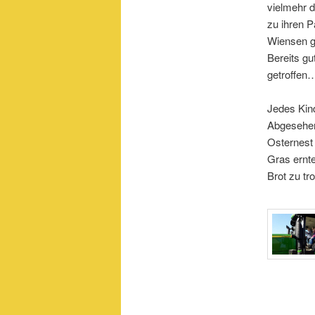
vielmehr 
zu ihren P
Wiensen g
Bereits g
getroffen
Jedes Kind
Abgesehen
Osternest 
Gras ernt
Brot zu tr