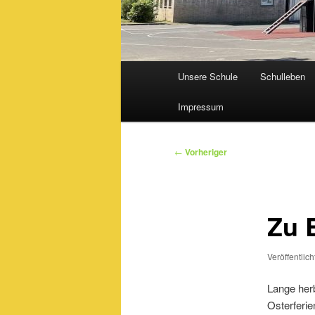
Hauptmenü
Unsere Schule
Schulleben
Impressum
Beitragsnavigation
←
Vorheriger
Zu 
Veröffentlic
Lange herb
Osterferie